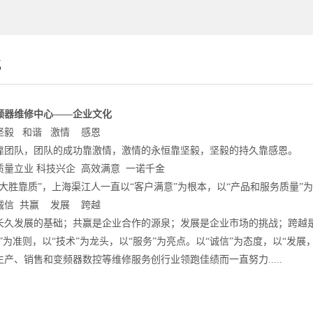
化
频器维修中心——
企业文化
坚毅 和谐 激情 感恩
靠团队，团队的成功靠激情，激情的永恒靠坚毅，坚毅的持久靠感恩。
质量立业 科技兴企 高效满意 一诺千金
大胜靠质”，上海渠江人一直以“客户满意”为根本，以“产品和服务质量”为
诚信 共赢 发展 跨越
长久发展的基础；共赢是企业合作的源泉；发展是企业市场的挑战；跨越是
”为准则，以“技术”为龙头，以“服务”为亮点。以“诚信”为态度，以“发
产、销售和变频器数控等维修服务创行业领跑佳绩而一直努力.....