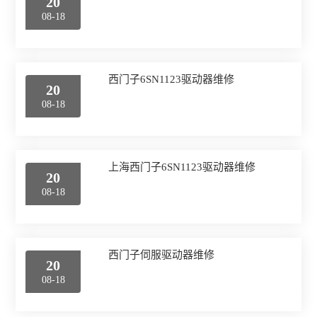
20
08-18
西门子变频器维修
西门子触摸屏维修
西门子6SN1123驱动器维修
20
西门子伺服电机维修
08-18
西门子数控系统维修
西门子伺服驱动器维修
上海西门子6SN1123驱动器维修
20
08-18
西门子伺服驱动器维修
20
08-18