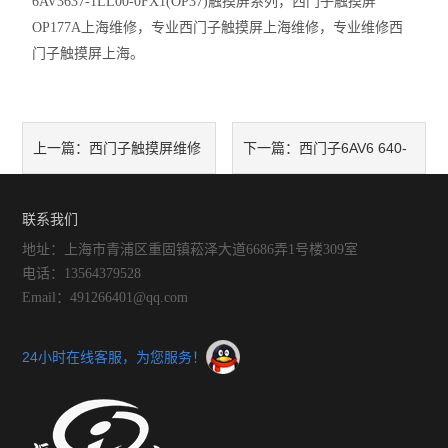
6AV3637-1LL00-0FX1(OP37)
触摸屏系列，西门子触摸屏
OP177A
上海维修，专业西门子触摸屏上海维修，专业维修西
门子触摸屏上海。
西门子触摸屏维修
西门子6AV6 640-
上一篇：
下一篇：
0BA11-0AX0维修
联系我们
地址：上海市青浦区重固镇菘泽大道6686弄1号楼309室
电话：13564379528
Email：491266401@qq.com
24小时在线客服，为您服务！