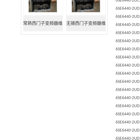
6SE6440-2UC
6SE6440-2UD
6SE6440-2UD
常熟西门子变频器维
无锡西门子变频器维
6SE6440-2UD
6SE6440-2UD
修6SE6430-2UD31-
修中心6SE6430-
6SE6440-2UD
6SE6440-2UD
8DB0
2UD31-8DA0
6SE6440-2UD
6SE6440-2UD
6SE6440-2UD
6SE6440-2UD
6SE6440-2UD
6SE6440-2UD
6SE6440-2UD
6SE6440-2UD
6SE6440-2UD
6SE6440-2UD
6SE6440-2UD