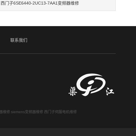
西门子6SE6440-2UC13-7AA1变频器维修
：
联系我们
器维修
siemens变频器维修
西门子伺服电机维修