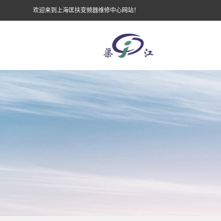
欢迎来到上海匡扶变频器维修中心网站！