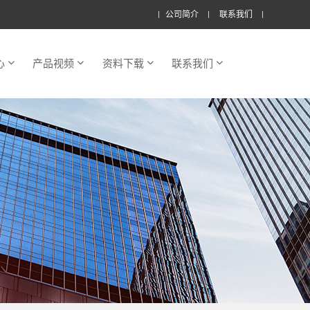
公司简介
联系我们
心
产品视频
资料下载
联系我们