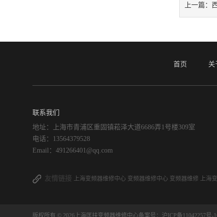
西
上一篇：
首页
关
联系我们
地址：上海市青浦区重固镇菘泽大道6686弄1号楼309室
电话：13564379528
Email：491266401@qq.com
友情链接
上海变频器维修中心
变频器维修中心
变频器维修
上海
版权所有 © 2026上海匡扶变频器维修中心
备案号：沪ICP备11042257号-