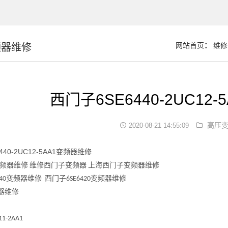
频器维修
网站首页
：
维修
西门子6SE6440-2UC12
高压
2020-08-21 14:55:09
440-2UC12-5AA1变频器维修
频器维修
维修西门子变频器
上海西门子变频器维修
变频器维修
西门子
变频器维修
40
6SE6420
器维修
11-2AA1