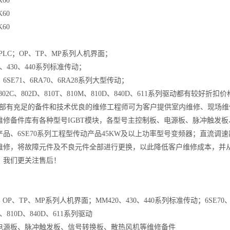
K60
K60
K60
PLC
；
OP
、
TP
、
MP
系列人机界面；
、
430
、
440
系列标准传动；
、
6SE71
、
6RA70
、
6RA28
系列大型传动；
802C
、
802D
、
810T
、
810M
、
810D
、
840D
、
611
系列驱动都有较好折扣价
部有充足的备件和技术优良的维修工程师可为客户提供室内维修、现场维
维修备件库有各种型号
IGBT
模块，各型号主控制板、电源板、脉冲触发板
产品、
6SE70
系列工程型传动产品
45KW
及以上功率型号变频器；直流调速
维修，将故障元件及不良元件全部进行更换，以此降低客户维修成本，并
，我们更关注售后！
；
OP
、
TP
、
MP
系列人机界面；
MM420
、
430
、
440
系列标准传动；
6SE70
、
810D
、
840D
、
611
系列驱动
电源板、脉冲触发板、信号转换板、散热风机等维修备件