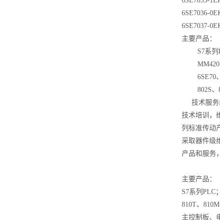
6SE7035-1E
6SE7036-0E
6SE7037-0E
主要产品：
S7
系列
MM420
6SE70
802S
、
技术服务
技术培训，
列标准传动
采取器件级
产品和服务
主要产品：
S7
系列
PLC
810T
、
810M
主控制板、